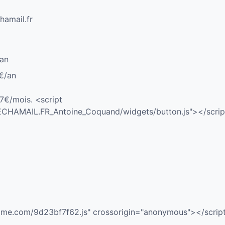
hamail.fr
/an
€/an
37€/mois. <script
BECHAMAIL.FR_Antoine_Coquand/widgets/button.js"></scri
esome.com/9d23bf7f62.js" crossorigin="anonymous"></scrip