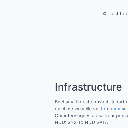
C
ollectif d
Infrastructure
Bechamail.fr est construit à parti
machine virtuelle via
Proxmox
sur
Caractéristiques du serveur prin
HDD: 3×2 To HDD SATA .