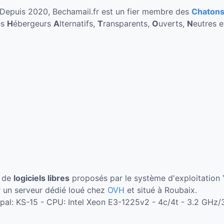
Depuis 2020, Bechamail.fr est un fier membre des
Chaton
es
H
ébergeurs
A
lternatifs,
T
ransparents,
O
uverts,
N
eutres 
r de
logiciels libres
proposés par le système d'exploitation
 un serveur dédié loué chez
OVH
et situé à Roubaix.
cipal: KS-15 - CPU: Intel Xeon E3-1225v2 - 4c/4t - 3.2 GH