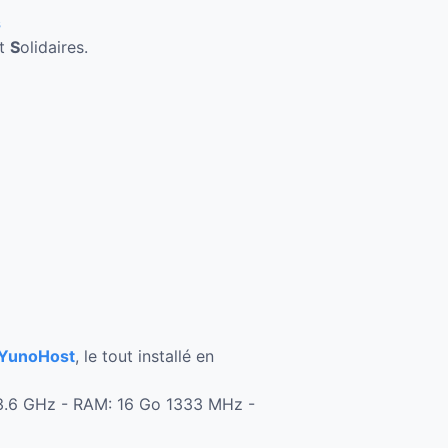
s
et
S
olidaires.
YunoHost
, le tout installé en
z/3.6 GHz - RAM: 16 Go 1333 MHz -